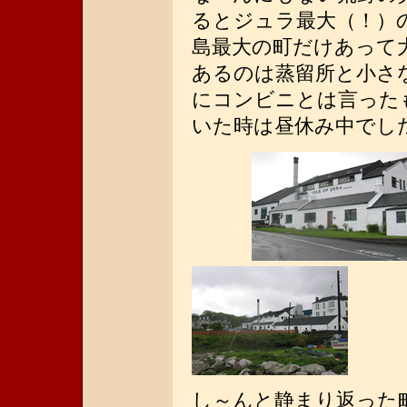
るとジュラ最大（！）
島最大の町だけあって
あるのは蒸留所と小さ
にコンビニとは言った
いた時は昼休み中でし
し～んと静まり返った