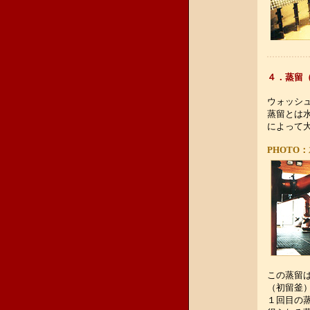
４．蒸留
ウォッシ
蒸留とは
によって
PHOTO：
この蒸留
（初留釜
１回目の