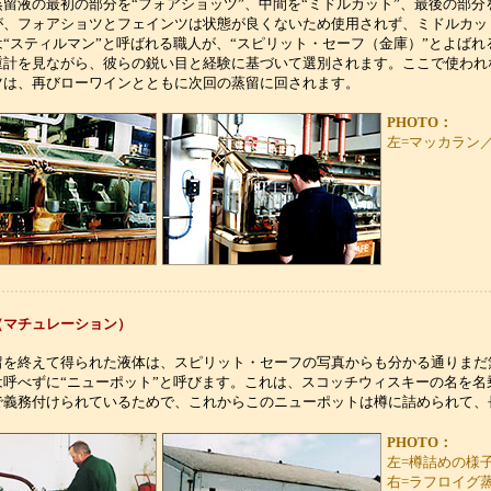
留液の最初の部分を“フォアショッツ”、中間を“ミドルカット”、最後の部分
が、フォアショツとフェインツは状態が良くないため使用されず、ミドルカッ
は“スティルマン”と呼ばれる職人が、“スピリット・セーフ（金庫）”とよば
重計を見ながら、彼らの鋭い目と経験に基づいて選別されます。ここで使われ
ツは、再びローワインとともに次回の蒸留に回されます。
PHOTO：
左=マッカラン
（マチュレーション）
留を終えて得られた液体は、スピリット・セーフの写真からも分かる通りまだ
は呼べずに“ニューポット”と呼びます。これは、スコッチウィスキーの名を名
で義務付けられているためで、これからこのニューポットは樽に詰められて、
PHOTO：
左=樽詰めの様
右=ラフロイグ