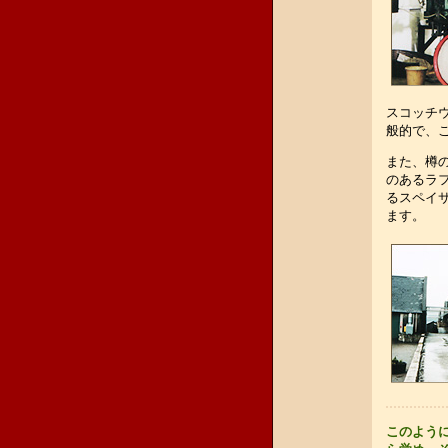
スコッチ
般的で、
また、樽
のあるラ
るスペイ
ます。
このよう