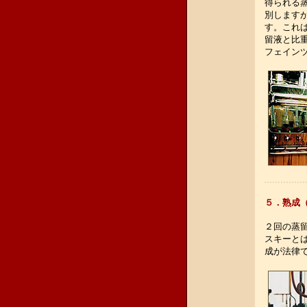
得られる蒸
別します
す。これ
留液と比
フェイン
５．熟成
２回の蒸
スキーと
成が法律