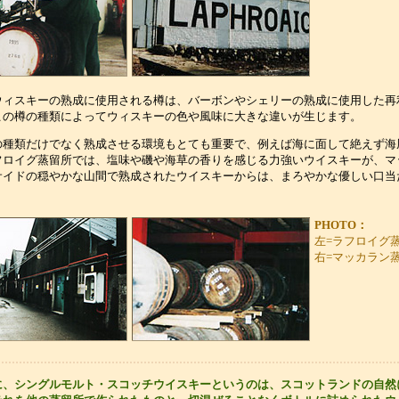
ウィスキーの熟成に使用される樽は、バーボンやシェリーの熟成に使用した再
この樽の種類によってウィスキーの色や風味に大きな違いが生じます。
の種類だけでなく熟成させる環境もとても重要で、例えば海に面して絶えず海
フロイグ蒸留所では、塩味や磯や海草の香りを感じる力強いウイスキーが、マ
サイドの穏やかな山間で熟成されたウイスキーからは、まろやかな優しい口当
PHOTO：
左=ラフロイグ
右=マッカラン
に、シングルモルト・スコッチウイスキーというのは、スコットランドの自然