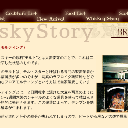
（モルティング）
イスキーの原料“モルト”とは大麦麦芽のことで、これは二
発芽した状態のものです。
このモルトは、モルトスターと呼ばれる専門の製麦業者か
る蒸留所が多いのですが、写真のラフロイグ蒸留所などで
的なフロアモルティングという方法で自家製麦していま
ルテイングとは、２日間程水に浸けた大麦を写真のように
、1～2週間木製のシャベルのような道具を使って攪はんさ
平均的に発芽させます。この発芽によって、デンプンを糖
る酵素が生まれます。
発芽が進むと肝心の糖分が失われてしまうので、ピートや石炭などの煙で燻蒸