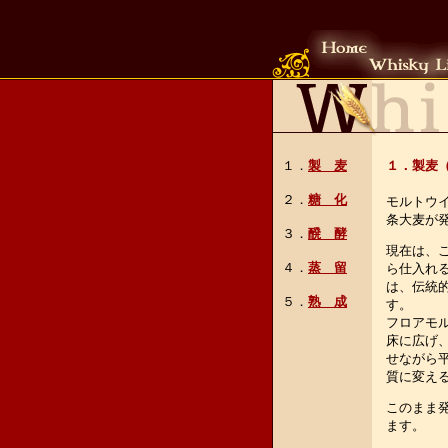
１．
製 麦
１．製麦
２．
糖 化
モルトウ
条大麦が
３．
醗 酵
現在は、
４．
蒸 留
ら仕入れ
は、伝統
５．
熟 成
す。
フロアモ
床に広げ
せながら
質に変え
このまま
ます。