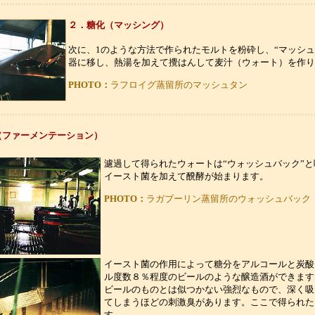
２．糖化（マッシング）
次に、1のような方法で作られたモルトを粉砕し、“マッシュ
器に移し、熱湯を加えて攪はんして麦汁（ウォート）を作り
PHOTO：
ラフロイグ蒸留所のマッシュタン
（ファーメンテーション）
濾過して得られたウォートは“ウォッシュバック”
イースト菌を加えて醗酵が始まります。
PHOTO：
ラガブーリン蒸留所のウォッシュバック
イースト菌の作用によって糖分をアルコールと炭酸
ル度数８％程度のビールのような醸造酒ができます
ビールのものとは似つかない強烈なもので、深く吸
てしまうほどの刺激臭があります。ここで得られた
す。