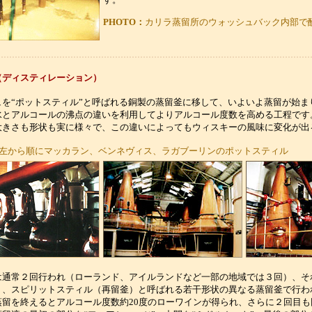
PHOTO：
カリラ蒸留所のウォッシュバック内部で
（ディスティレーション）
ュを“ポットスティル”と呼ばれる銅製の蒸留釜に移して、いよいよ蒸留が始ま
水とアルコールの沸点の違いを利用してよりアルコール度数を高める工程です
大きさも形状も実に様々で、この違いによってもウィスキーの風味に変化が出
左から順にマッカラン、ベンネヴィス、ラガブーリンのポットスティル
は通常２回行われ（ローランド、アイルランドなど一部の地域では３回）、そ
）、スピリットスティル（再留釜）と呼ばれる若干形状の異なる蒸留釜で行わ
蒸留を終えるとアルコール度数約20度のローワインが得られ、さらに２回目