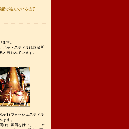
醗酵が進んでいる様子
ります。
。ポットスティルは蒸留所
ると言われています。
れぞれウォッシュスティル
れます。
も同様に蒸留を行い、ここで